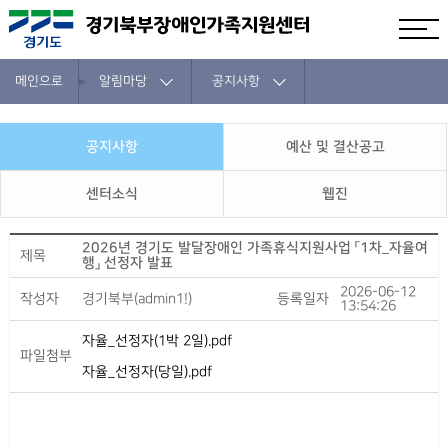
메인으로
알림마당
공지사항
공지사항
예산 및 결산공고
센터소식
웹진
2026년 경기도 발달장애인 가족휴식지원사업 「1차_자율여
제목
행」 선정자 발표
2026-06-12
작성자
경기북부(admin1!)
등록일자
13:54:26
자율_선정자(1박 2일).pdf
파일첨부
자율_선정자(당일).pdf