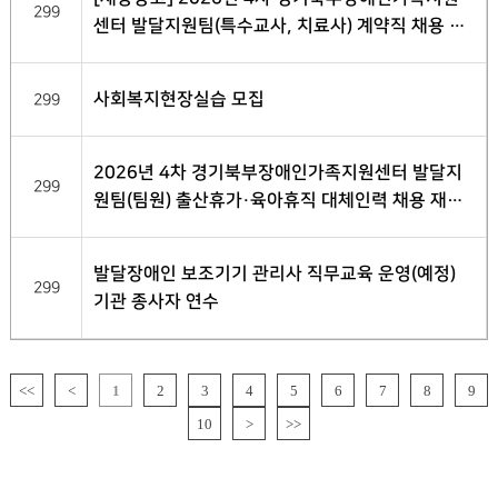
299
센터 발달지원팀(특수교사, 치료사) 계약직 채용 서
류전형 합격자 발표
사회복지현장실습 모집
299
2026년 4차 경기북부장애인가족지원센터 발달지
299
원팀(팀원) 출산휴가·육아휴직 대체인력 채용 재공
고
발달장애인 보조기기 관리사 직무교육 운영(예정)
299
기관 종사자 연수
<<
<
1
2
3
4
5
6
7
8
9
10
>
>>