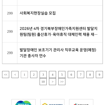
류전형 합격자 발표
사회복지현장실습 모집
299
2026년 4차 경기북부장애인가족지원센터 발달지
299
원팀(팀원) 출산휴가·육아휴직 대체인력 채용 재공
고
발달장애인 보조기기 관리사 직무교육 운영(예정)
299
기관 종사자 연수
<<
<
1
2
3
4
5
6
7
8
9
10
>
>>