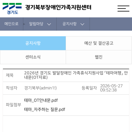
메인으로
알림마당
공지사항
공지사항
예산 및 결산공고
센터소식
웹진
2026년 경기도 발달장애인 가족휴식지원사업 「테마여행」 안
제목
내문(OT자료)
2026-05-27
작성자
경기북부(admin1!)
등록일자
09:52:38
테마_OT안내문.pdf
파일첨부
테마_자주하는 질문.pdf