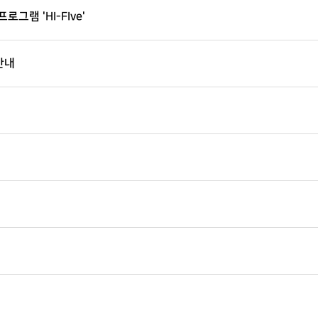
램 'HI-FIve'
안내