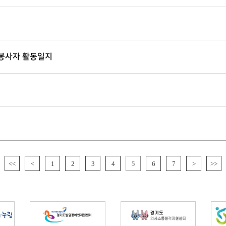
봉사자 활동일지
<<
<
1
2
3
4
5
6
7
>
>>