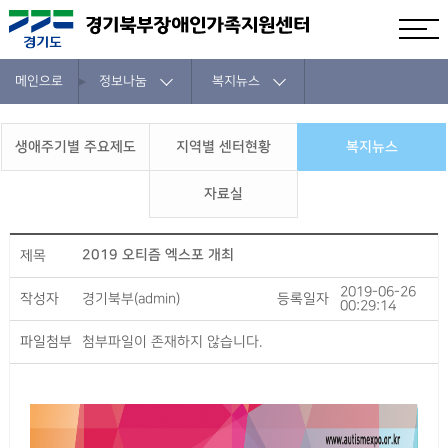
메인으로
정보나눔
복지뉴스
생애주기별 주요제도
지역별 센터현황
복지뉴스
자료실
2019 오티즘 엑스포 개최
제목
2019-06-26
작성자
경기북부(admin)
등록일자
00:29:14
파일첨부
첨부파일이 존재하지 않습니다.