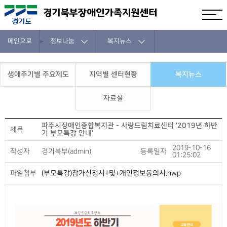
메인으로
정보나눔
복지뉴스
생애주기별 주요제도
지역별 센터현황
복지뉴스
자료실
파주시장애인종합복지관 - 사랑드림치료센터 '2019년 하반
제목
기 부모특강 안내'
2019-10-16
작성자
경기북부(admin)
등록일자
01:25:02
파일첨부
(부모특강)참가신청서+및+개인정보동의서.hwp