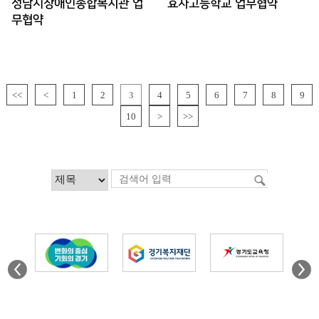
성남시장애인종합복지관 업
효자고등학교 업무협약
무협약
<<
<
1
2
3
4
5
6
7
8
9
10
>
>>