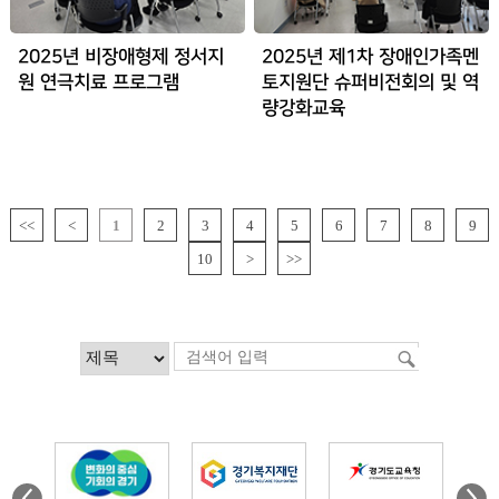
2025년 비장애형제 정서지
2025년 제1차 장애인가족멘
원 연극치료 프로그램
토지원단 슈퍼비전회의 및 역
량강화교육
<<
<
1
2
3
4
5
6
7
8
9
10
>
>>